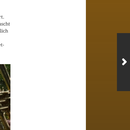
t.
nscht
lich
t-