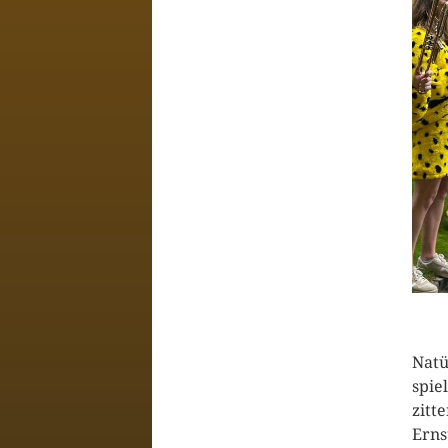
Natü
spie
zitt
Erns