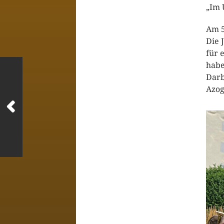
„Im 
Am 5
Die 
für 
habe
Darb
Azog